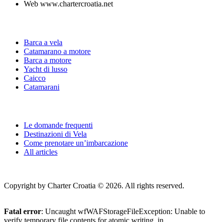
Web
www.chartercroatia.net
Yacht Catalogue
Barca a vela
Catamarano a motore
Barca a motore
Yacht di lusso
Caicco
Catamarani
Useful Links
Le domande frequenti
Destinazioni di Vela
Come prenotare un’imbarcazione
All articles
Copyright by Charter Croatia © 2026. All rights reserved.
Fatal error
: Uncaught wfWAFStorageFileException: Unable to
verify temporary file contents for atomic writing. in