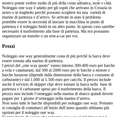
motivo potete vedere molto di più della costa adriatica, isole e città.
Noleggio one way è adatto per gli ospiti che arrivano in Croazia in
aereo o in traghetto perché possono scegliere tra una varietà di
marine di partenza e d’arrivo. Se arrivate in auto il problema
potrebbe essere la necessità di lasciare la macchina in punto di
partenza e il noleggio finirà in un altro punto. In questo caso sarebbe
necessario il trasferimento alla base di partenza. Ma noi possiamo
organizzare un transfer o un rent-a-car per voi.
Prezzi
Noleggio one way generalmente costa di più perché la barca deve
essere tornata alla marina di partenza.
I prezzi del „one way quota“ vanno intorno 300-400 euro per barche
a vela e catamarani, dal 500 al 2000 euro per le barche a motore e
barche lussuose (dipende dalla dimensione della barca e consumo di
carburante) e dal 1.000 al 1.500 euro per caicchi. Il prezzo include
anche il servizio di skipper chje deve tornare la barca nella base di
partenza e il carburante speso per il trasferimento della barca. Il
prezzo non include l’ormeggio nella marina di sbarco quindi dovete
pagare per 1 giorno d’ormeggio nella marina d’arrivo.
Non sono tutte le barche disponibili per noleggio one way. Pertanto
si consiglia di contattarci all’inizio dell’anno quando abbiamo più
opzioni per il noleggio one way.