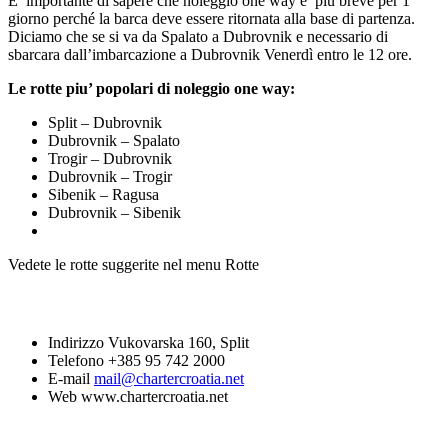
E’ importante di sapere che noleggio one way e’ più breve per 1
giorno perché la barca deve essere ritornata alla base di partenza.
Diciamo che se si va da Spalato a Dubrovnik e necessario di
sbarcara dall’imbarcazione a Dubrovnik Venerdì entro le 12 ore.
Le rotte piu’ popolari di noleggio one way:
Split – Dubrovnik
Dubrovnik – Spalato
Trogir – Dubrovnik
Dubrovnik – Trogir
Sibenik – Ragusa
Dubrovnik – Sibenik
Vedete le rotte suggerite nel menu Rotte
conatattateci
Indirizzo
Vukovarska 160, Split
Telefono
+385 95 742 2000
E-mail
mail@chartercroatia.net
Web
www.chartercroatia.net
Yacht Catalogue