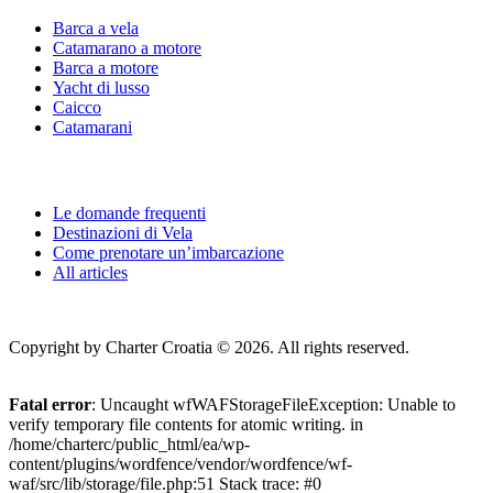
Barca a vela
Catamarano a motore
Barca a motore
Yacht di lusso
Caicco
Catamarani
Useful Links
Le domande frequenti
Destinazioni di Vela
Come prenotare un’imbarcazione
All articles
Copyright by Charter Croatia © 2026. All rights reserved.
Fatal error
: Uncaught wfWAFStorageFileException: Unable to
verify temporary file contents for atomic writing. in
/home/charterc/public_html/ea/wp-
content/plugins/wordfence/vendor/wordfence/wf-
waf/src/lib/storage/file.php:51 Stack trace: #0