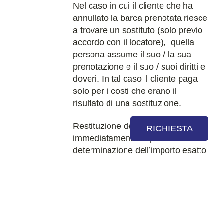
Nel caso in cui il cliente che ha
annullato la barca prenotata riesce
a trovare un sostituto (solo previo
accordo con il locatore), quella
persona assume il suo / la sua
prenotazione e il suo / suoi diritti e
doveri. In tal caso il cliente paga
solo per i costi che erano il
risultato di una sostituzione.
Restituzione dei soldi viene fatto
RICHIESTA
immediatamente dopo la
determinazione dell’importo esatto
che dovrebbe essere rimborsato al
cliente. Il pagamento viene
effettuato solo tramite bonifico
bancario sul conto del cliente. I
costi di trasferimento di denaro