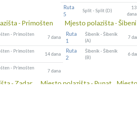
Ruta
13
Split - Split (D)
5
dana
azišta - Primošten
Mjesto polazišta - Šiben
Ruta
šten - Primošten
Šibenik - Šibenik
7 dana
7 da
1
(A)
Ruta
šten - Primošten
Šibenik - Šibenik
14 dana
6 da
2
(B)
šten - Primošten
7 dana
šta - Zadar
Mjesto polazišta - Punat
Mjesto
Ruta
Ruta 1
Punat - Punat
Zadar
7 dana
6 dana
1
(A)
Ruta
Punat - Punat
adar (B)
7 dana
7 dana
2
(B)
adar (C)
7 dana