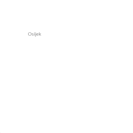
Osijek
a