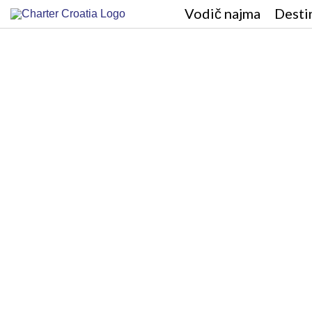
Vodič najma
Desti