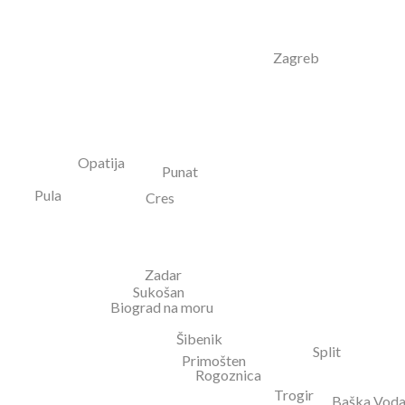
Zagreb
Opatija
Punat
Pula
Cres
Zadar
Sukošan
Biograd na moru
Šibenik
Split
Primošten
Rogoznica
Trogir
Baška Vod