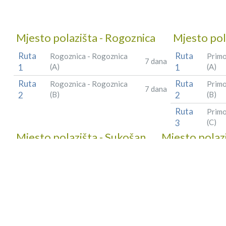
Mjesto polazišta - Rogoznica
Mjesto pol
Ruta
Ruta
Rogoznica - Rogoznica
Primo
7 dana
1
(A)
1
(A)
Ruta
Ruta
Rogoznica - Rogoznica
Primo
7 dana
2
(B)
2
(B)
Ruta
Primo
3
(C)
Mjesto polazišta - Sukošan
Mjesto polazi
Ruta
Ruta
Sukošan - Sukošan
7 dana
Zadar - 
1
(A)
1
Ruta
Ruta
Sukošan - Sukošan
7 dana
Zadar - Z
2
(B)
2
Ruta
Ruta
Sukošan - Sukošan
14 dana
Zadar - Z
3
(C)
3