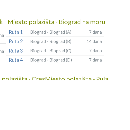
ik
Mjesto polazišta - Biograd na moru
Ruta 1
Biograd - Biograd (A)
7 dana
na
Ruta 2
Biograd - Biograd (B)
14 dana
Ruta 3
Biograd - Biograd (C)
7 dana
na
Ruta 4
Biograd - Biograd (D)
7 dana
 polazišta - Cres
Mjesto polazišta - Pula
Ruta
Cres - Cres
7 dana
Pula - Pula
7 dana
1
(A)
Ruta
Pula - Pula(B)
7 dana
2
Ruta
Pula - Zadar
7 dana
3