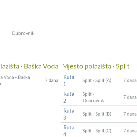
Dubrovnik
lazišta - Baška Voda
Mjesto polazišta - Split
Ruta
a Voda - Baška
7 dana
Split - Split (A)
7 dana
a
1
Ruta
Split -
7 dana
2
Dubrovnik
Ruta
Split - Split (B)
7 dana
3
Ruta
Split - Split (C)
7 dana
4